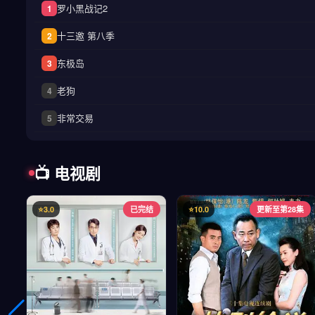
罗小黑战记2
1
十三邀 第八季
2
东极岛
3
老狗
4
非常交易
5
📺 电视剧
⭐3.0
已完结
⭐10.0
更新至第28集