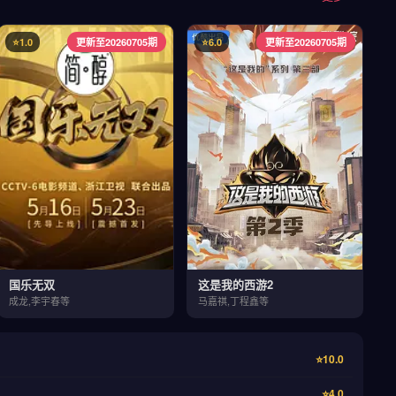
⭐1.0
更新至20260705期
⭐6.0
更新至20260705期
国乐无双
这是我的西游2
成龙,李宇春等
马嘉祺,丁程鑫等
⭐10.0
⭐4.0