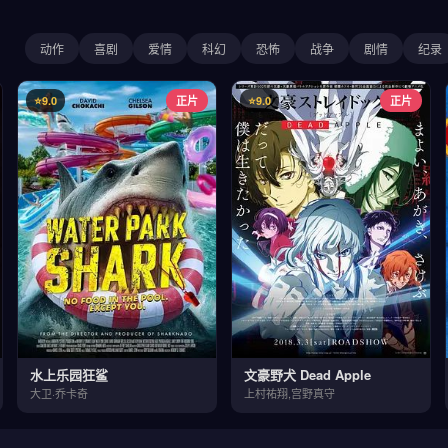
动作
喜剧
爱情
科幻
恐怖
战争
剧情
纪录
⭐9.0
正片
⭐9.0
正片
水上乐园狂鲨
文豪野犬 Dead Apple
大卫·乔卡奇
上村祐翔,宫野真守