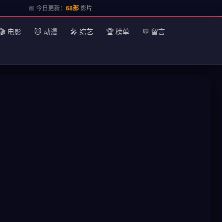
📅 今日更新：
68部
影片
🎬 电影
🐱 动漫
🎤 综艺
🏆 榜单
💬 留言