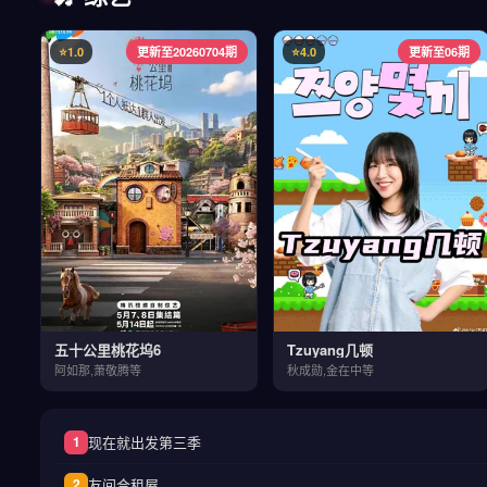
⭐1.0
更新至20260704期
⭐4.0
更新至06期
五十公里桃花坞6
Tzuyang几顿
阿如那,萧敬腾等
秋成勋,金在中等
现在就出发第三季
1
友间合租屋
2