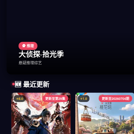
🕵️ 推理
大侦探·拾光季
悬疑推理综艺
🆕 最近更新
⭐8.0
更新至第29集
⭐1.0
更新至20260704期