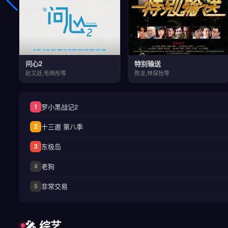
问心2
特别输送
赵又廷,毛晓彤等
陈龙,林保怡等
罗小黑战记2
1
十三邀 第八季
2
东极岛
3
老狗
4
非常交易
5
🎤 综艺