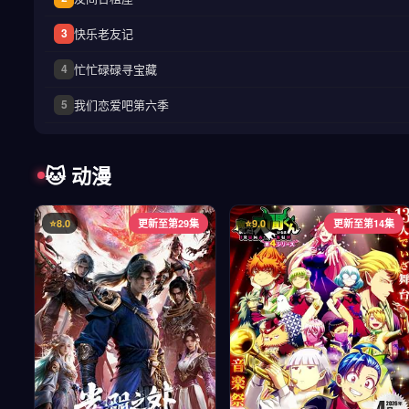
快乐老友记
3
忙忙碌碌寻宝藏
4
我们恋爱吧第六季
5
🐱 动漫
⭐8.0
更新至第29集
⭐9.0
更新至第14集