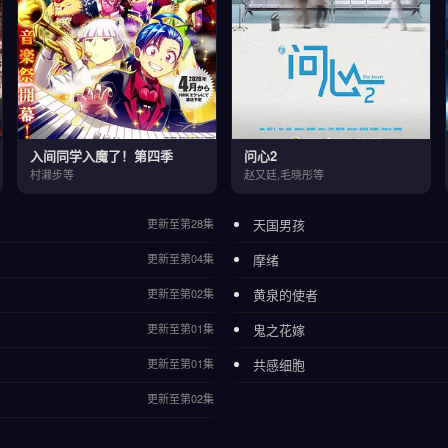
入间同学入魔了！第四季
问心2
村濑步等
赵又廷,毛晓彤等
更新至第28集
天国男孩
更新至第04集
摩绪
更新至第02集
黄泉的使者
更新至第01集
鬼之花嫁
更新至第01集
共感细胞
更新至第02集