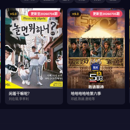
⭐5.0
更新至20260704期
⭐9.0
更新至20260705期
闲着干嘛呢？
哈哈哈哈哈第六季
刘在锡,李孝利
邓超,陈赫,鹿晗等