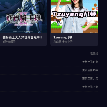
骸骨骑士大人异世界冒险中Ⅱ
Tzuyang几顿
前野智昭等
秋成勋,金在中等
已完结
更新至第14集
更新至第13集
更新至第01集
更新至第01集