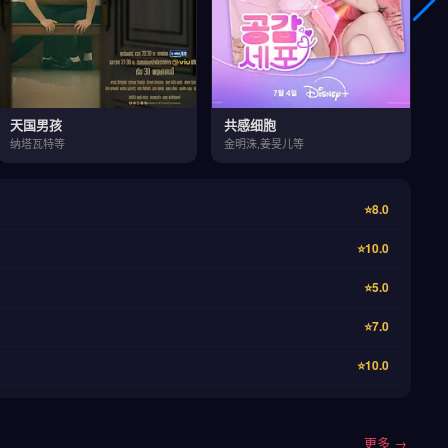
天国男孩
共感细胞
纳塔瓦特等
金明洙,姜旻儿等
⭐8.0
⭐10.0
⭐5.0
⭐7.0
⭐10.0
更多 →