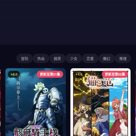
冒险
热血
搞笑
少女
恋爱
魔幻
推理
⭐8.0
更新至第01集
⭐4.0
更新至第02集