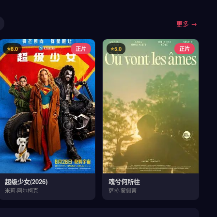
更多 →
⭐8.0
正片
⭐5.0
正片
超级少女(2026)
魂兮何所往
米莉·阿尔柯克
萨拉·蒙佩蒂