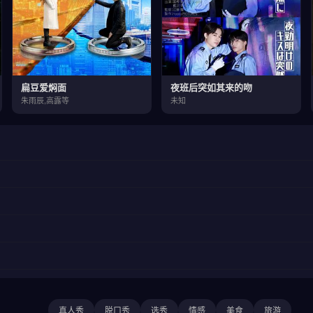
扁豆爱焖面
夜班后突如其来的吻
朱雨辰,高露等
未知
真人秀
脱口秀
选秀
情感
美食
旅游