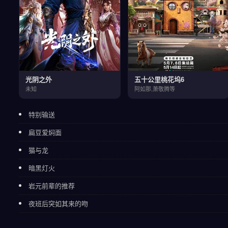
光阴之外
五十公里桃花坞6
未知
阿如那,萧敬腾等
特别输送
扁豆爱焖面
猫与龙
暗黑灯火
岩元前辈的推荐
夜班后突如其来的吻