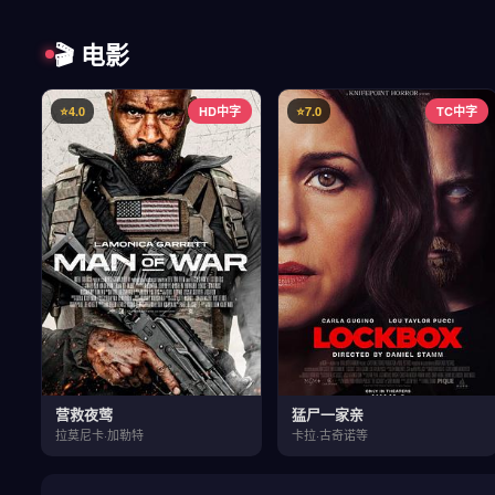
🎬 电影
⭐4.0
HD中字
⭐7.0
TC中字
营救夜莺
猛尸一家亲
拉莫尼卡·加勒特
卡拉·古奇诺等